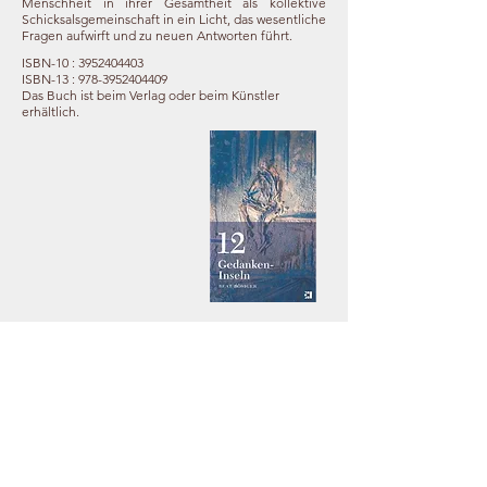
Menschheit in ihrer Gesamtheit als kollektive
Schicksalsgemeinschaft in ein Licht, das wesentliche
Fragen aufwirft und zu neuen Antworten führt.
ISBN-10 :
3952404403
ISBN-13 :
978-3952404409
Das Buch ist beim Verlag oder beim Künstler
erhältlich.
Gerne beraten wir Sie
unverbindlich
Unsre Telefonnummern:
081 511 22 85