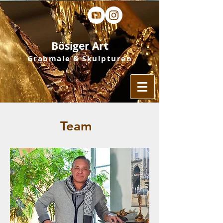
Bösiger Art
Grabmale & Skulpturen
Team